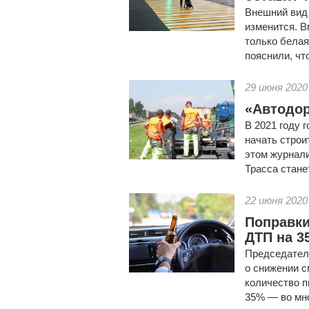
Внешний вид
изменится. В
только белая
пояснили, что
29 июня 2020
«Автодор
В 2021 году 
начать строи
этом журнал
Трасса стане
22 июня 2020
Поправки
ДТП на 3
Председател
о снижении с
количество 
35% — во мно