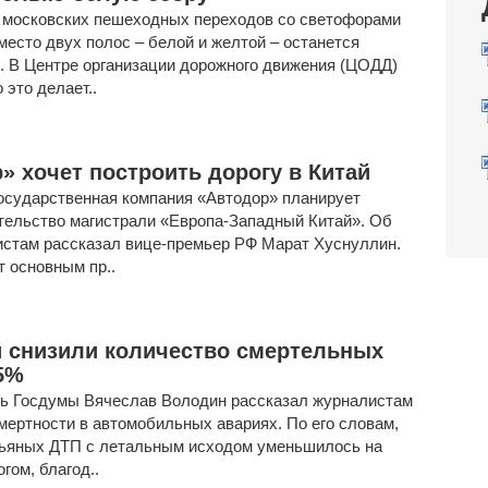
 московских пешеходных переходов со светофорами
место двух полос – белой и желтой – останется
. В Центре организации дорожного движения (ЦОДД)
 это делает..
» хочет построить дорогу в Китай
государственная компания «Автодор» планирует
тельство магистрали «Европа-Западный Китай». Об
истам рассказал вице-премьер РФ Марат Хуснуллин.
т основным пр..
 снизили количество смертельных
5%
ь Госдумы Вячеслав Володин рассказал журналистам
мертности в автомобильных авариях. По его словам,
пьяных ДТП с летальным исходом уменьшилось на
гом, благод..