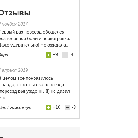
Отзывы
2 ноября 2017
Первый раз переезд обошелся
без головной боли и нервотрепки.
Даже удивительно! Не ожидала..
+9
-4
Вера
4 апреля 2019
В целом все понравилось.
Правда, стресс из-за переезда
(переезд вынужденный) не давал
мне..
+10
-3
Оля Герасимчук