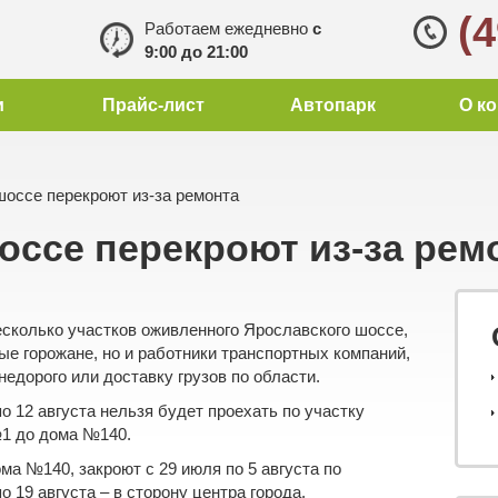
(
Работаем ежедневно
с
9:00 до 21:00
и
Прайс-лист
Автопарк
О к
оссе перекроют из-за ремонта
оссе перекроют из-за рем
есколько участков оживленного Ярославского шоссе,
ые горожане, но и работники
транспортных компаний
,
недорого
или
доставку грузов по области
.
по 12 августа нельзя будет проехать по участку
№1 до дома №140.
ма №140, закроют с 29 июля по 5 августа по
 19 августа – в сторону центра города.