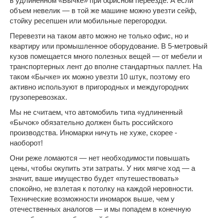
в удлиненном «Бычке» при
офисном переезде
. А если
объем невелик — в той же машине можно увезти
сейф
,
стойку ресепшен или мобильные перегородки.
Перевезти на таком авто можно не только офис, но и
квартиру
или промышленное оборудование. В 5-метровый
кузов помещается много полезных вещей — от
мебели
и
транспортерных лент до вполне стандартных паллет. На
таком «Бычке» их можно увезти 10 штук, поэтому его
активно используют в пригородных и междугородних
грузоперевозках
.
Мы не считаем, что автомобиль типа «удлиненный
«Бычок» обязательно должен быть российского
производства. Иномарки ничуть не хуже, скорее -
наоборот!
Они реже ломаются — нет необходимости повышать
цены, чтобы окупить эти затраты. У них мягче ход — а
значит, ваше имущество будет «путешествовать»
спокойно, не взлетая к потолку на каждой неровности.
Технические возможности иномарок выше, чем у
отечественных аналогов — и мы попадем в конечную