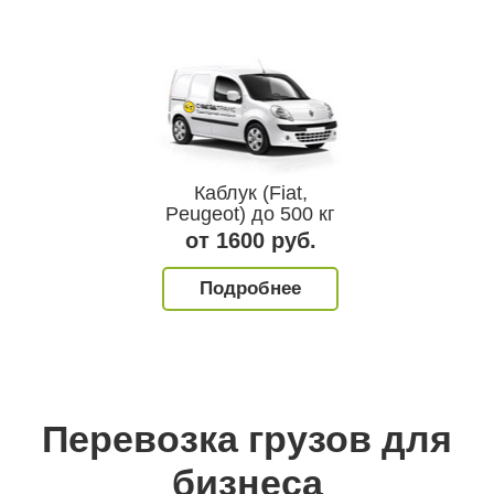
фура до 20 т.
Каблук (Fiat,
Hyundai Port
ли аналог
Peugeot) до 500 кг
тонны и 1
 9600 руб.
от 1600 руб.
от 2500 
одробнее
Подробнее
Подробн
Перевозка грузов для
бизнеса