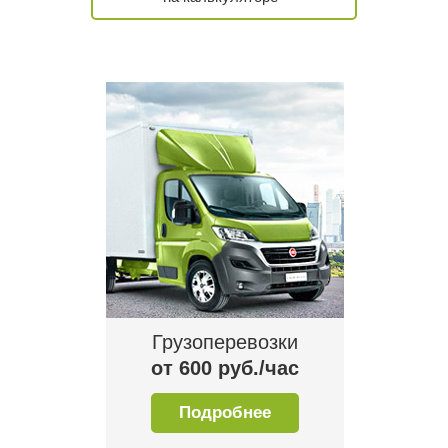
е хранение
Грузоперевозки
Квартир
 руб.
от 600 руб./час
от 180
бнее
Подробнее
По