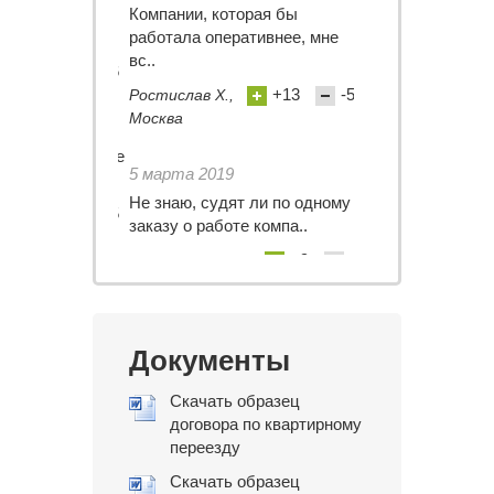
ать большое
Компании, которая бы
Грузовое такси 
ш переезд )..
работала оперативнее, мне
быстро, приехало
вс..
+8
-6
Анастасия
+13
-5
Ростислав Х.,
Волкова,
Москва
Москва
9
 марта – безумие
5 марта 2019
18 декабря 2015
д? Судя..
Не знаю, судят ли по одному
С компанией «С
+10
-5
заказу о работе компа..
перевозил офис.
+9
-
Наташа
Платон,
Титова
Москва
Документы
Скачать образец
договора по квартирному
переезду
Скачать образец