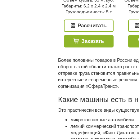
Объем кузова: 35 м. куб.
Объем 
Габариты: 6.2 x 2.4 x 2.4 м
Габар
Грузоподъемность: 5 т
Груз
Рассчитать
Заказать
Более половины товаров в России ед
оборот в этой области только растет
отправке груза становится правиль
интересные и современные решения в
организация «СфераТранс».
Какие машины есть в 
Это практически все виды существую
микротоннажные автомобили – 
легкий коммерческий транспорт 
модификаций, «Фиат Дукато», «