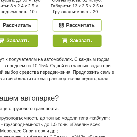
кузова: до 50 м. куб.
Объем кузова: 82 м. куб.
иты: 8 x 2.4 x 2.5 м
Габариты: 13 x 2.5 x 2.5 м
оподъемность: 10 т
Грузоподъемность: 20 т
Рассчитать
Рассчитать
Заказать
Заказать
ут к получателям на автомобилях. С каждым годом
 – в среднем на 10-15%. Одной из главных задач при
ный выбор средства передвижения. Предложить самые
 этой области готова транспортно-экспедиторская
нашем автопарке?
щего грузового транспорта:
грузоподъемность до тонны: модели типа «каблук»;
- грузоподъемность до 1.5 тонн: «Газели» всех
Мерседес Спринтер» и др.;