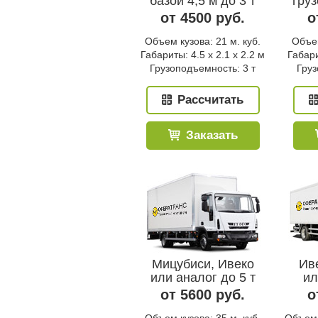
базой 4,5 м до 3 т
гру
от 4500 руб.
о
Объем кузова: 21 м. куб.
Объем
Габариты: 4.5 x 2.1 x 2.2 м
Габари
Грузоподъемность: 3 т
Груз
Рассчитать
Заказать
Мицубиси, Ивеко
Ив
или аналог до 5 т
ил
от 5600 руб.
о