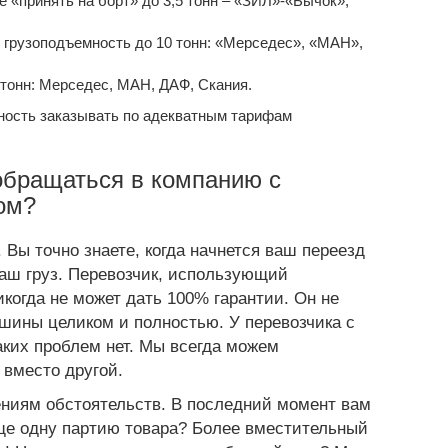
е «принять на борт» до 3,5 тонн – «ЗИЛ»-«Бычок»,
 грузоподъемность до 10 тонн: «Мерседес», «МАН»,
тонн: Мерседес, МАН, ДАФ, Скания.
жность заказывать по адекватным тарифам
обращаться в компанию с
ом?
 Вы точно знаете, когда начнется ваш
переезд
 ваш груз. Перевозчик, использующий
икогда не может дать 100% гарантии. Он не
шины целиком и полностью. У перевозчика с
ких проблем нет. Мы всегда можем
 вместо другой.
ниям обстоятельств. В последний момент вам
ще одну партию товара? Более вместительный