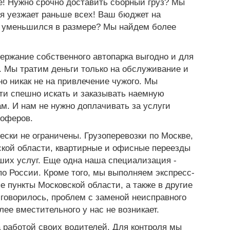
е! Нужно срочно доставить сборный груз? Мы
я уезжает раньше всех! Ваш бюджет на
 уменьшился в размере? Мы найдем более
ержание собственного автопарка выгодно и для
а. Мы тратим деньги только на обслуживание и
но никак не на привлечение чужого. Мы
ти спешно искать и заказывать наемную
м. И нам не нужно доплачивать за услуги
шоферов.
ески не ограничены. Грузоперевозки
по Москве
,
ской области,
квартирные
и
офисные
переезды
ших услуг. Еще одна наша специализация -
по России
. Кроме того, мы выполняем экспресс-
е пункты Московской области, а также в другие
е говорилось, проблем с заменой неисправного
ее вместительного у нас не возникает.
 работой своих водителей. Для контроля мы