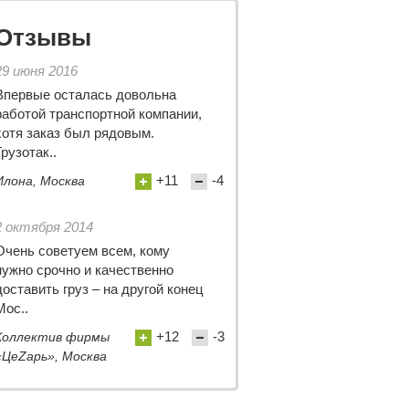
Отзывы
29 июня 2016
Впервые осталась довольна
работой транспортной компании,
хотя заказ был рядовым.
Грузотак..
+11
-4
Илона, Москва
2 октября 2014
Очень советуем всем, кому
нужно срочно и качественно
доставить груз – на другой конец
Мос..
+12
-3
Коллектив фирмы
«ЦеZарь», Москва