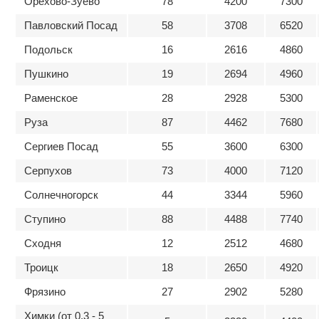
Орехово-Зуево
78
4200
7300
Павловский Посад
58
3708
6520
Подольск
16
2616
4860
Пушкино
19
2694
4960
Раменское
28
2928
5300
Руза
87
4462
7680
Сергиев Посад
55
3600
6300
Серпухов
73
4000
7120
Солнечногорск
44
3344
5960
Ступино
88
4488
7740
Сходня
12
2512
4680
Троицк
18
2650
4920
Фрязино
27
2902
5280
Химки (от 0.3 - 5