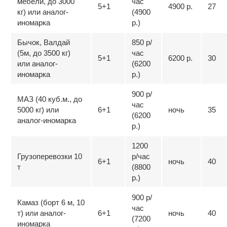
мебели, до 3000
час
5+1
4900 р.
27
кг) или аналог-
(4900
иномарка
р.)
Бычок, Валдай
850 р/
(5м, до 3500 кг)
час
5+1
6200 р.
30
или аналог-
(6200
иномарка
р.)
900 р/
МАЗ (40 куб.м., до
час
5000 кг) или
6+1
ночь
35
(6200
аналог-иномарка
р.)
1200
Грузоперевозки 10
р/час
6+1
ночь
40
т
(8800
р.)
900 р/
Камаз (борт 6 м, 10
час
т) или аналог-
6+1
ночь
40
(7200
иномарка