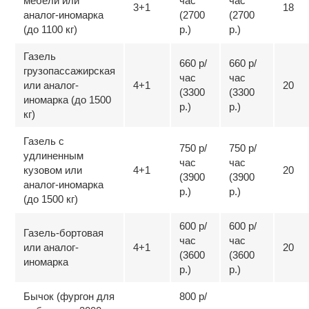
мебели или
час
час
3+1
18
аналог-иномарка
(2700
(2700
(до 1100 кг)
р.)
р.)
Газель
660 р/
660 р/
грузопассажирская
час
час
или аналог-
4+1
20
(3300
(3300
иномарка (до 1500
р.)
р.)
кг)
Газель с
750 р/
750 р/
удлиненным
час
час
кузовом или
4+1
20
(3900
(3900
аналог-иномарка
р.)
р.)
(до 1500 кг)
600 р/
600 р/
Газель-бортовая
час
час
или аналог-
4+1
20
(3600
(3600
иномарка
р.)
р.)
Бычок (фургон для
800 р/