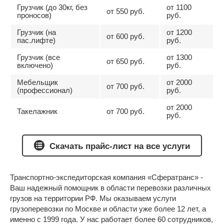
Грузчик (до 30кг, без
от 1100
от 550 руб.
проносов)
руб.
Грузчик (на
от 1200
от 600 руб.
пас.лифте)
руб.
Грузчик (все
от 1300
от 650 руб.
включено)
руб.
Мебельщик
от 2000
от 700 руб.
(профессионал)
руб.
от 2000
Такелажник
от 700 руб.
руб.
Скачать прайс-лист на все услуги
Транспортно-экспедиторская компания «Сфератранс» -
Ваш надежный помощник в области перевозки различных
грузов на территории РФ. Мы оказываем
услуги
грузоперевозки по Москве и области
уже более 12 лет, а
именно с 1999 года. У нас работает более 60 сотрудников,