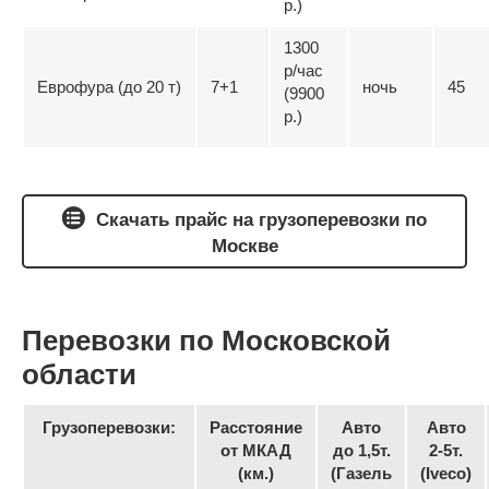
р.)
1300
р/час
Еврофура (до 20 т)
7+1
ночь
45
(9900
р.)
Скачать прайс на грузоперевозки по
Москве
Перевозки по Московской
области
Грузоперевозки:
Расстояние
Авто
Авто
от МКАД
до 1,5т.
2-5т.
(км.)
(Газель
(Iveco)