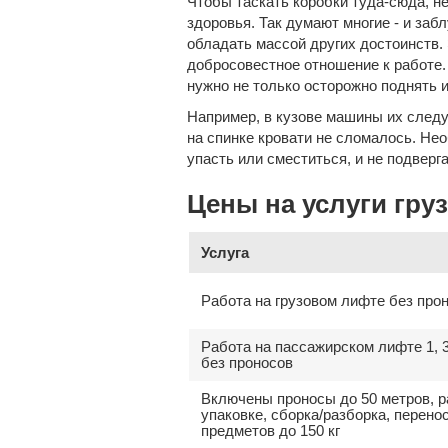
Чтобы таскать коробки туда-сюда, не
здоровья. Так думают многие - и заб
обладать массой других достоинств. Э
добросовестное отношение к работе. 
нужно не только осторожно поднять 
Например, в кузове машины их следу
на спинке кровати не сломалось. Не
упасть или сместиться, и не подверг
Цены на услуги гру
Услуга
Работа на грузовом лифте без про
Работа на пассажирском лифте 1, 3
без проносов
Включены проносы до 50 метров, р
упаковке, сборка/разборка, перено
предметов до 150 кг