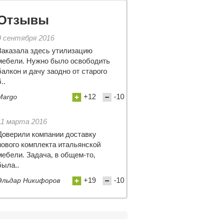
Отзывы
9 сентября 2016
Заказала здесь утилизацию
мебели. Нужно было освободить
балкон и дачу заодно от старого
..
+12
-10
Margo
11 марта 2016
Доверили компании доставку
нового комплекта итальянской
мебели. Задача, в общем-то,
была..
+19
-10
Эльдар Никифоров