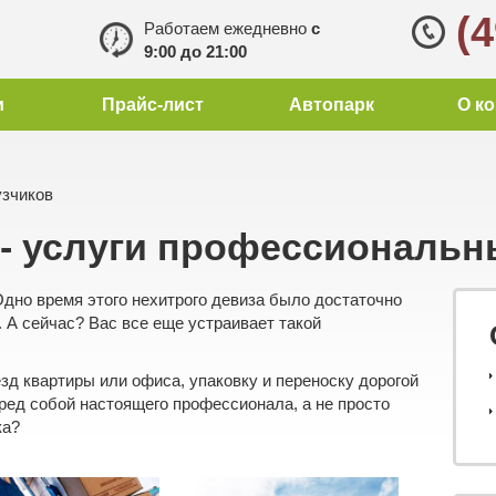
(
Работаем ежедневно
с
9:00 до 21:00
и
Прайс-лист
Автопарк
О к
узчиков
- услуги профессиональн
Одно время этого нехитрого девиза было достаточно
. А сейчас? Вас все еще устраивает такой
езд квартиры
или
офиса
, упаковку и
переноску дорогой
еред собой настоящего профессионала, а не просто
ка?