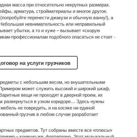
идная масса при относительно некрупных размерах.
ейфы, арматура, стройматериалы и многое другое.
(попробуйте перенести джакузи и обычную ванну!), а
 Небольшая невнимательность или неправильный
ывает убытки, а то и хуже – вызывает «скорую
икам-профессионалам подобного опасаться не стоит -
оговор на услуги грузчиков
предметы с небольшим весом, но внушительными
 Примером может служить высокий и широкий шкаф,
баритные вещи не проходят в дверной проем, их
как развернуться в узком коридоре… Здесь нужны
мебель не повредить, и на косяке ни единой
ованный грузчик в любом случае разработает
дартных предметов. Тут собраны вместе все «плюсы»
 пример – конечно же, фортепиано. Этот музыкальный