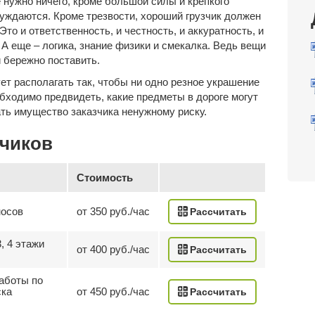
 нужно ничего, кроме большой силы и крепкого
луждаются. Кроме трезвости, хороший грузчик должен
то и ответственность, и честность, и аккуратность, и
А еще – логика, знание физики и смекалка. Ведь вещи
и бережно поставить.
ет располагать так, чтобы ни одно резное украшение
обходимо предвидеть, какие предметы в дороге могут
ать имущество заказчика ненужному риску.
зчиков
Стоимость
носов
от 350 руб./час
Рассчитать
, 4 этажи
от 400 руб./час
Рассчитать
аботы по
ска
от 450 руб./час
Рассчитать