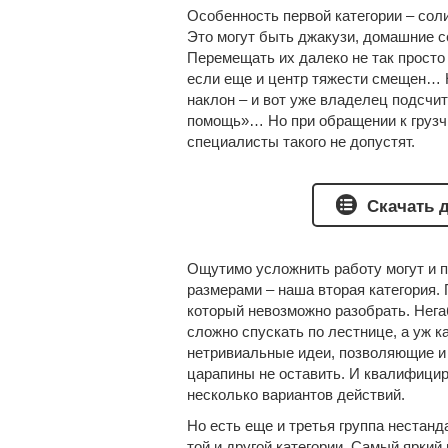
Особенность первой категории – сол
Это могут быть джакузи, домашние с
Перемещать их далеко не так просто 
если еще и центр тяжести смещен…
наклон – и вот уже владелец подсчит
помощь»… Но при обращении к грузч
специалисты такого не допустят.
Скачать д
Ощутимо усложнить работу могут и 
размерами – наша вторая категория.
который невозможно разобрать. Нега
сложно спускать по лестнице, а уж 
нетривиальные идеи, позволяющие и 
царапины не оставить. И квалифицир
несколько вариантов действий.
Но есть еще и третья группа нестан
той и другой категории. Самый яркий