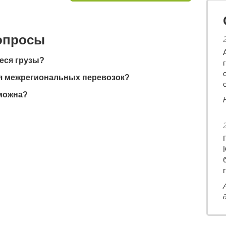
вопросы
еся грузы?
я межрегиональных перевозок?
зможна?