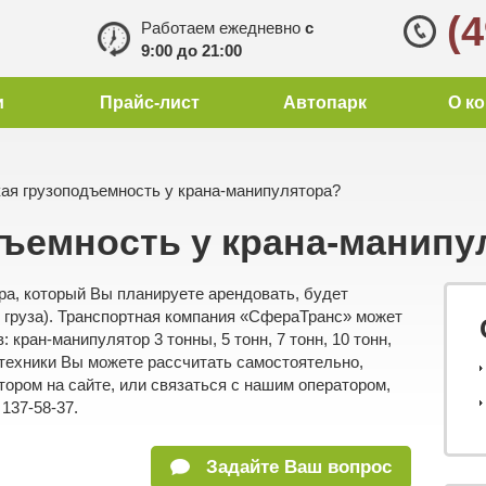
(
Работаем ежедневно
с
9:00 до 21:00
и
Прайс-лист
Автопарк
О к
ая грузоподъемность у крана-манипулятора?
дъемность у крана-манипу
а, который Вы планируете арендовать, будет
ы груза). Транспортная компания «СфераТранс» может
кран-манипулятор 3 тонны, 5 тонн, 7 тонн, 10 тонн,
цтехники Вы можете рассчитать самостоятельно,
ором на сайте, или связаться с нашим оператором,
137-58-37.
Задайте Ваш вопрос