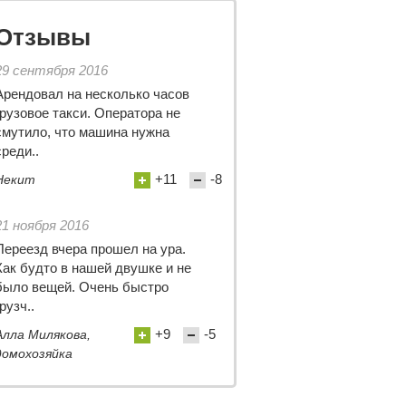
Отзывы
29 сентября 2016
Арендовал на несколько часов
грузовое такси. Оператора не
смутило, что машина нужна
среди..
+11
-8
Некит
21 ноября 2016
Переезд вчера прошел на ура.
Как будто в нашей двушке и не
было вещей. Очень быстро
грузч..
+9
-5
Алла Милякова,
домохозяйка