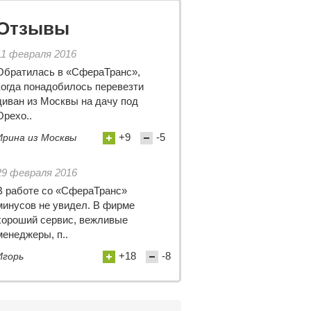
Отзывы
11 февраля 2016
Обратилась в «СфераТранс»,
когда понадобилось перевезти
диван из Москвы на дачу под
Орехо..
+9
-5
Ирина из Москвы
29 февраля 2016
В работе со «СфераТранс»
минусов не увидел. В фирме
хороший сервис, вежливые
менеджеры, п..
+18
-8
Игорь