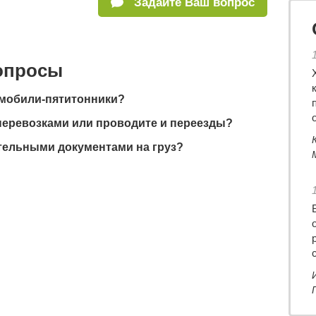
Задайте Ваш вопрос
вопросы
омобили-пятитонники?
перевозками или проводите и переезды?
тельными документами на груз?
с