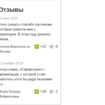
Отзывы
18 мая 2016
Хочу сказать спасибо грузчикам,
которые помогли мне с
переездом. В этом году решила
обнов..
+12
-6
Ксения Воронина из
Москвы
13 ноября 2014
Безусловно, «Сфератранс» -
организация, с которой стоит
работать хотя бы ради экономии
о..
+28
-2
Игорь Егоров,
Подмосковье