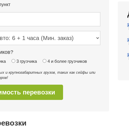
пункт
иков?
ика
3 грузчика
4 и более грузчиков
 и крупногабаритных грузов, таких как сейфы или
ров!
имость перевозки
ревозки