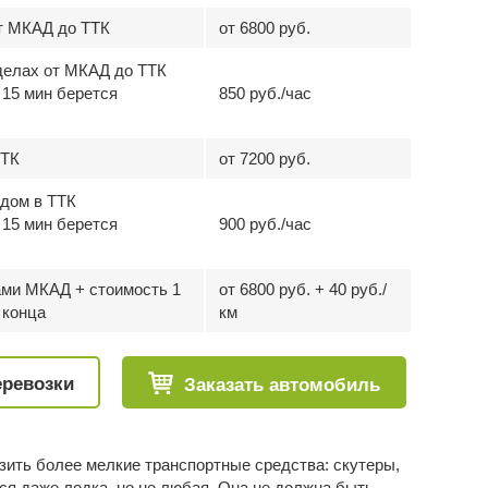
от МКАД до ТТК
от 6800 руб.
делах от МКАД до ТТК
15 мин берется
850 руб./час
ТТК
от 7200 руб.
здом в ТТК
15 мин берется
900 руб./час
ами МКАД + стоимость 1
от 6800 руб. + 40 руб./
 конца
км
еревозки
Заказать автомобиль
озить более мелкие
транспортные средства
: скутеры,
ся даже лодка, но не любая. Она не должна быть