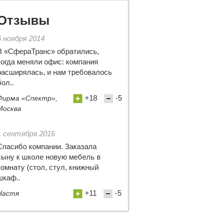
Отзывы
6 ноября 2014
В «СфераТранс» обратились,
когда меняли офис: компания
расширялась, и нам требовалось
бол..
+18
-5
Фирма «Спектр»,
Москва
1 сентября 2016
Спасибо компании. Заказала
сыну к школе новую мебель в
комнату (стол, стул, книжный
шкаф..
+11
-5
Настя