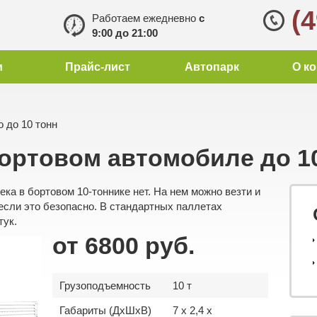
(
Работаем ежедневно
с
9:00 до 21:00
и
Прайс-лист
Автопарк
О к
 до 10 тонн
бортовом автомобиле до 1
ека в бортовом 10-тоннике нет. На нем можно везти и
 если это безопасно. В стандартных паллетах
тук.
от 6800 руб.
Грузоподъемность
10 т
Габариты (ДхШхВ)
7 x 2,4 x