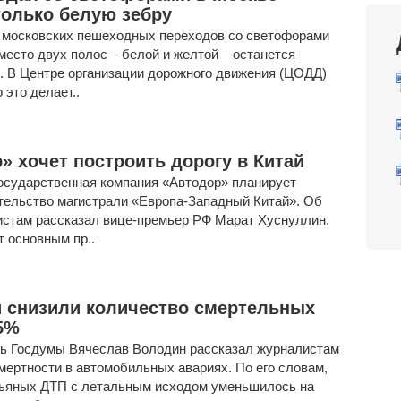
только белую зебру
 московских пешеходных переходов со светофорами
место двух полос – белой и желтой – останется
. В Центре организации дорожного движения (ЦОДД)
 это делает..
» хочет построить дорогу в Китай
государственная компания «Автодор» планирует
тельство магистрали «Европа-Западный Китай». Об
истам рассказал вице-премьер РФ Марат Хуснуллин.
т основным пр..
 снизили количество смертельных
5%
ь Госдумы Вячеслав Володин рассказал журналистам
мертности в автомобильных авариях. По его словам,
пьяных ДТП с летальным исходом уменьшилось на