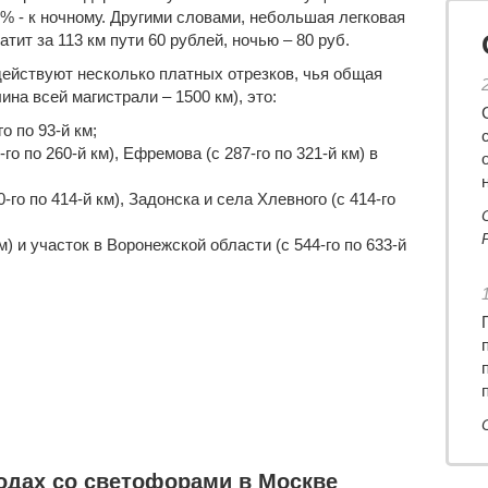
0% - к ночному. Другими словами, небольшая
легковая
тит за 113 км пути 60 рублей, ночью – 80 руб.
действуют несколько платных отрезков, чья общая
ина всей магистрали – 1500 км), это:
о по 93-й км;
го по 260-й км), Ефремова (с 287-го по 321-й км) в
-го по 414-й км), Задонска и села Хлевного (с 414-го
м) и участок в Воронежской области (с 544-го по 633-й
одах со светофорами в Москве