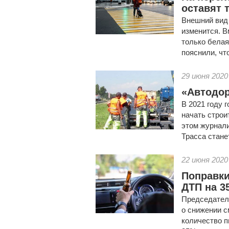
оставят 
Внешний вид
изменится. В
только белая
пояснили, что
29 июня 2020
«Автодор
В 2021 году 
начать строи
этом журнал
Трасса стане
22 июня 2020
Поправки
ДТП на 3
Председател
о снижении с
количество 