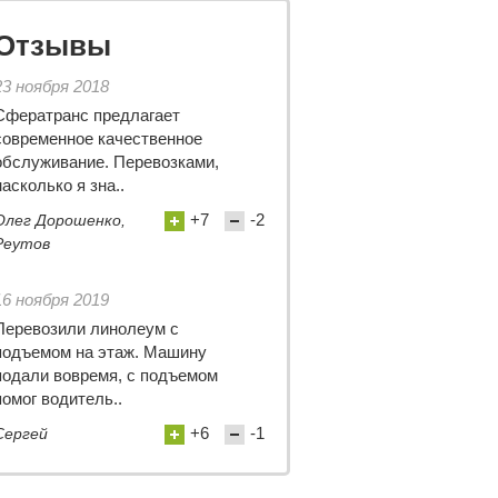
Отзывы
23 ноября 2018
Сфератранс предлагает
современное качественное
обслуживание. Перевозками,
насколько я зна..
+7
-2
Олег Дорошенко,
Реутов
16 ноября 2019
Перевозили линолеум с
подъемом на этаж. Машину
подали вовремя, с подъемом
помог водитель..
+6
-1
Сергей