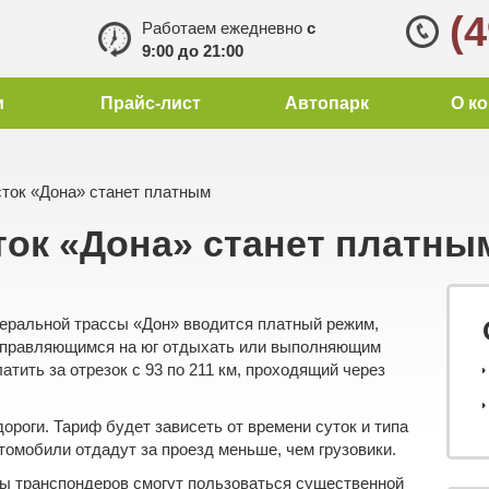
(
Работаем ежедневно
с
9:00 до 21:00
и
Прайс-лист
Автопарк
О к
ток «Дона» станет платным
ток «Дона» станет платны
деральной трассы «Дон» вводится платный режим,
направляющимся на юг отдыхать или выполняющим
латить за отрезок с 93 по 211 км, проходящий через
ороги. Тариф будет зависеть от времени суток и типа
втомобили
отдадут за проезд меньше, чем
грузовики
.
цы транспондеров смогут пользоваться существенной