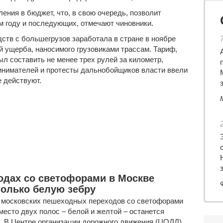
ения в бюджет, что, в свою очередь, позволит
м году и последующих, отмечают чиновники.
дств с
большегрузов
заработала в стране в ноябре
й ущерба, наносимого грузовиками трассам. Тариф,
л составить не менее трех рулей за километр,
ринимателей и протесты дальнобойщиков власти ввели
е действуют.
одах со светофорами в Москве
только белую зебру
 московских пешеходных переходов со светофорами
место двух полос – белой и желтой – останется
. В Центре организации дорожного движения (ЦОДД)