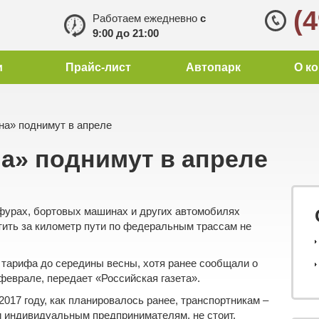
(
Работаем ежедневно
с
9:00 до 21:00
и
Прайс-лист
Автопарк
О к
а» поднимут в апреле
а» поднимут в апреле
фурах
,
бортовых машинах
и других автомобилях
тить за километр пути по федеральным трассам не
 тарифа до середины весны, хотя ранее сообщали о
феврале, передает «Российская газета».
017 году, как планировалось ранее, транспортникам –
 индивидуальным предпринимателям, не стоит.