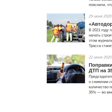
пояснили, что
29 июня 2020
«Автодор
В 2021 году 
начать строи
этом журнал
Трасса стане
22 июня 2020
Поправки
ДТП на 3
Председател
о снижении с
количество 
35% — во мно