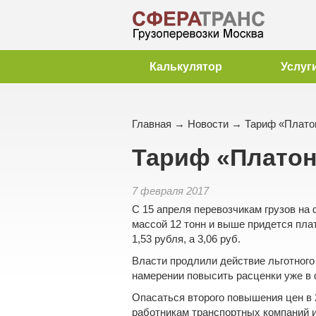
Калькулятор
Услуг
Главная
→
Новости
→ Тариф «Платон
Тариф «Платон
7 февраля 2017
С 15 апреля
перевозчикам грузов
на
массой 12 тонн и выше придется пла
1,53 рубля, а 3,06 руб.
Власти продлили действие льготного
намерении повысить расценки уже в 
Опасаться второго повышения цен в 2
работникам
транспортных компаний
и