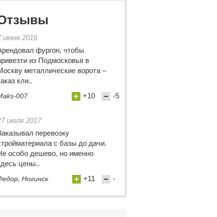
Отзывы
7 июня 2016
Арендовал фургон, чтобы
привезти из Подмосковья в
Москву металлические ворота –
заказ кли..
+10
-5
Maks-007
27 июля 2017
Заказывал перевозку
стройматериала с базы до дачи.
Не особо дешево, но именно
здесь цены..
+11
-
Федор, Ногинск