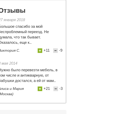
Отзывы
27 января 2018
Большое спасибо за мой
беспроблемный переезд. Не
думала, что так бывает.
Оказалось, еще к..
+11
-9
Виктория С.
3 мая 2014
Нужно было перевезти мебель, в
том числе и антикварную, от
бабушки достался, а ей от мам..
+21
-3
Алиса и Мария
(Москва)