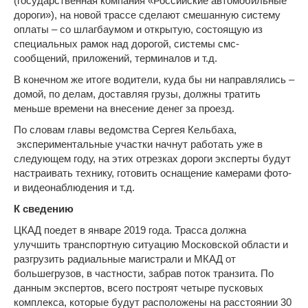
(государственная компания «Российские автомобильные
дороги»), на новой трассе сделают смешанную систему
оплаты – со шлагбаумом и открытую, состоящую из
специальных рамок над дорогой, системы смс-
сообщений, приложений, терминалов и т.д.
В конечном же итоге водители, куда бы ни направлялись –
домой, по делам,
доставляя грузы
, должны тратить
меньше времени на внесение денег за проезд.
По словам главы ведомства Сергея Кельбаха,
экспериментальные участки начнут работать уже в
следующем году, на этих отрезках дороги эксперты будут
настраивать технику, готовить оснащение камерами фото-
и видеонаблюдения и т.д.
К сведению
ЦКАД поедет в январе 2019 года. Трасса должна
улучшить транспортную ситуацию Московской области и
разгрузить радиальные магистрали и МКАД от
большегрузов
, в частности, забрав поток транзита. По
данным экспертов, всего построят четыре пусковых
комплекса, которые будут расположены на расстоянии 30