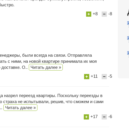
быстро.
+8
-8
неджеры, были всегда на связи. Отправляла
ать с ними, на новой квартире принимала их моя
 доставке. О..
Читать далее »
+11
-5
а назрел переезд квартиры. Поскольку переезды в
го страха не испытывали, решив, что сможем и сами
..
Читать далее »
+17
-6