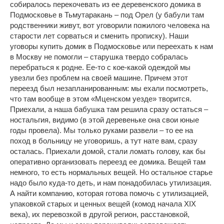
собиралось перекочевать из ее деревенского домика в
Подмосковье в Тьмутаракань – под Орел (у бабули там
родственники живут, вот уговорили пожилого человека на
старости лет сорваться и сменить прописку). Наши
уговоры купить домик в Подмосковье или переехать к нам
в Москву не помогли – старушка твердо собралась
перебраться к родне. Ее-то с кое-какой одеждой мы
увезли без проблем на своей машине. Причем этот
переезд был незапланированным: мы ехали посмотреть,
что там вообще в этом «Мценском уезде» творится.
Приехали, а наша бабушка там решила сразу остаться –
ностальгия, видимо (в этой деревеньке она свои юные
годы провела). Мы только руками развели – то ее на
поход в больницу не уговоришь, а тут нате вам, сразу
осталась. Приехали домой, стали ломать голову, как бы
оперативно организовать переезд ее домика. Вещей там
немного, то есть нормальных вещей. Но остальное старье
надо было куда-то деть, и нам понадобилась утилизация.
А найти компанию, которая готова помочь с утилизацией,
упаковкой старых и ценных вещей (комод начала XIX
века), их перевозкой в другой регион, расстановкой,