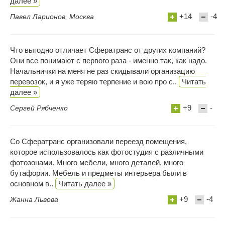
далее »
+14
-4
Павел Ларионов, Москва
Что выгодно отличает Сфератранс от других компаний?
Они все понимают с первого раза - именно так, как надо.
Начальнички на меня не раз скидывали организацию
перевозок, и я уже теряю терпение и вою про с..
Читать
далее »
+9
-
Сергей Рябченко
Со Сфератранс организовали переезд помещения,
которое использовалось как фотостудия с различными
фотозонами. Много мебели, много деталей, много
бутафории. Мебель и предметы интерьера были в
основном в..
Читать далее »
+9
-4
Жанна Львова