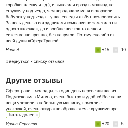
коробки, пленку и т.д.), и выносили сразу в машину, не
сгружая у подъезда, чем порадовали меня и огорчили
бабулек у подъезда – у нас соседки любят позлословить.
За весь день за сотрудниками компании не заметила ни
одного «косяка», да и вообще все как-то легко и
естественно прошло, без напрягов. Потому спасибо от
всей души «СфераТранс»!
+15
-10
Нина А.
« вернуться к списку отзывов
Другие отзывы
Сфератранс – молодцы, за один день перевезли нас из
Подмосковья в Митино, очень быстро и удобно! Все наши
вещи уложили в небольшую машинку, помогли с
упаковкой, очень аккуратно обращаются с хрупкими пре..
Читать далее »
+20
-5
Ирина Сергеева