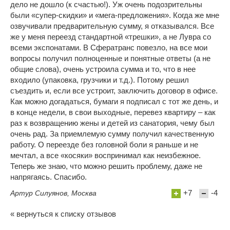
дело не дошло (к счастью!). Уж очень подозрительны
были «супер-скидки» и «мега-предложения». Когда же мне
озвучивали предварительную сумму, я отказывался. Все
же у меня переезд стандартной «трешки», а не Лувра со
всеми экспонатами. В Сфератранс повезло, на все мои
вопросы получил полноценные и понятные ответы (а не
общие слова), очень устроила сумма и то, что в нее
входило (упаковка, грузчики и т.д.). Потому решил
съездить и, если все устроит, заключить договор в офисе.
Как можно догадаться, бумаги я подписал с тот же день, и
в конце недели, в свои выходные, перевез квартиру – как
раз к возвращению жены и детей из санатория, чему был
очень рад. За приемлемую сумму получил качественную
работу. О переезде без головной боли я раньше и не
мечтал, а все «косяки» воспринимал как неизбежное.
Теперь же знаю, что можно решить проблему, даже не
напрягаясь. Спасибо.
+7
-4
Артур Силуянов, Москва
« вернуться к списку отзывов