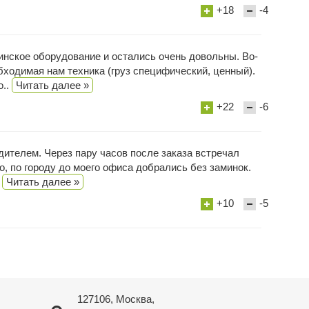
+18
-4
нское оборудование и остались очень довольны. Во-
бходимая нам техника (груз специфический, ценный).
о..
Читать далее »
+22
-6
дителем. Через пару часов после заказа встречал
, по городу до моего офиса добрались без заминок.
.
Читать далее »
+10
-5
127106, Москва,