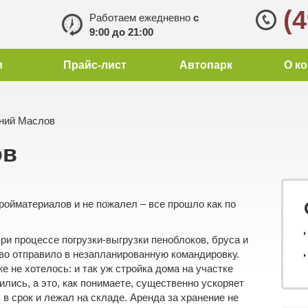
(
Работаем ежедневно
с
9:00 до 21:00
и
Прайс-лист
Автопарк
О к
ний Маслов
ов
ойматериалов и не пожалел – все прошло как по
при процессе погрузки-выгрузки пеноблоков, бруса и
тво отправило в незапланированную командировку.
 не хотелось: и так уж стройка дома на участке
вились, а это, как понимаете, существенно ускоряет
 в срок и лежал на складе. Аренда за хранение не