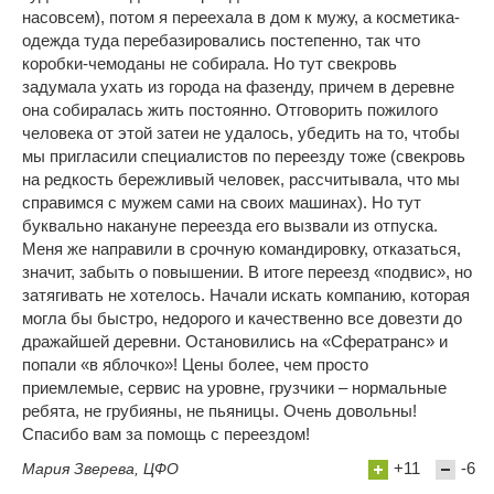
насовсем), потом я переехала в дом к мужу, а косметика-
одежда туда перебазировались постепенно, так что
коробки-чемоданы не собирала. Но тут свекровь
задумала ухать из города на фазенду, причем в деревне
она собиралась жить постоянно. Отговорить пожилого
человека от этой затеи не удалось, убедить на то, чтобы
мы пригласили специалистов по переезду тоже (свекровь
на редкость бережливый человек, рассчитывала, что мы
справимся с мужем сами на своих машинах). Но тут
буквально накануне переезда его вызвали из отпуска.
Меня же направили в срочную командировку, отказаться,
значит, забыть о повышении. В итоге переезд «подвис», но
затягивать не хотелось. Начали искать компанию, которая
могла бы быстро, недорого и качественно все довезти до
дражайшей деревни. Остановились на «Сфератранс» и
попали «в яблочко»! Цены более, чем просто
приемлемые, сервис на уровне, грузчики – нормальные
ребята, не грубияны, не пьяницы. Очень довольны!
Спасибо вам за помощь с переездом!
+11
-6
Мария Зверева, ЦФО