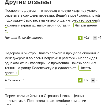
Другие отзывы
Поспорил с другом, что переезд в новую квартиру успею
отметить в сам день переезда. Вещей в моей холостяцкой
«однушке» было весьма немного, да и что-то (встроенный
кухонный гарнитур, например) я оставля..
Читать далее
»
+18
-4
Никита Я. из Дмитрова
Недорого и быстро. Ничего плохого в процессе общения с
менеджером и во время погрузки и разгрузки мебели для
однокомнатной квартиры не произошло. Заказывали 3-х
тонник на улицу Беловежскую (недалеко от..
Читать
далее »
+6
-5
А.Камянский
Переезжали из Химок в Строгино 1 июня. Ценник
приемлемый. Перевезли на автомобиле компании