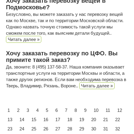
Хочу заказать перевозку вещей в
Подмосковье?
Безусловно, вы можете заказать у нас перевозку вещей
как по Москве, так и по территории Московской области.
Однако назвать точную стоимость такой услуги мы
сможем после того, как выясним детали будущей..
Читать далее »
Хочу заказать перевозку по ЦФО. Вы
примите такой заказ?
Да, звоните: 8 (495) 137-58-37. Наша компания оказывает
транспортные услуги на территории Москвы и области, а
также других регионов. Если вам необходима перевозка в
Тверь, Владимир, Рязань, Вороне..
Читать далее »
1
2
3
4
5
6
7
8
9
10
11
12
13
14
15
16
17
18
19
20
21
22
23
24
25
26
27
28
29
30
31
32