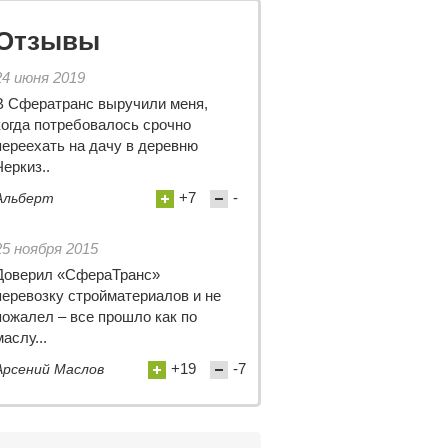
Отзывы
24 июня 2019
В Сфератранс выручили меня,
когда потребовалось срочно
переехать на дачу в деревню
Черкиз..
+7
-
Альберт
25 ноября 2015
Доверил «СфераТранс»
перевозку стройматериалов и не
пожалел – все прошло как по
маслу...
+19
-7
Арсений Маслов