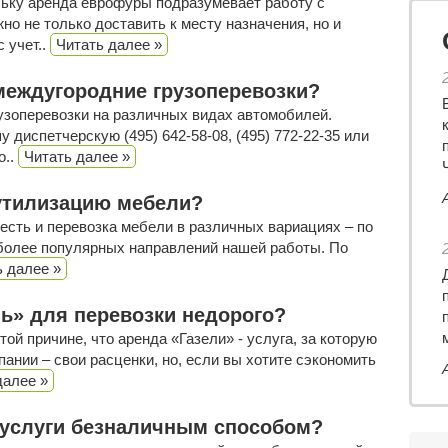
льку аренда еврофуры подразумевает работу с
о не только доставить к месту назначения, но и
с учет..
Читать далее »
 междугородние грузоперевозки?
узоперевозки на различных видах автомобилей.
у диспетчерскую (495) 642-58-08, (495) 772-22-35 или
о..
Читать далее »
 утилизацию мебели?
 есть и перевозка мебели в различных вариациях – по
наиболее популярных направлений нашей работы. По
ь далее »
ль» для перевозки недорого?
той причине, что аренда «Газели» - услуга, за которую
ании – свои расценки, но, если вы хотите сэкономить
далее »
 услуги безналичным способом?