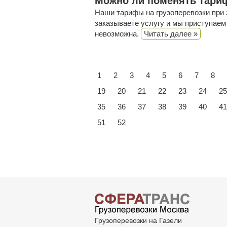
Можно ли поменять тариф
Наши тарифы на грузоперевозки при
заказываете услугу и мы приступаем
невозможна.
Читать далее »
1
2
3
4
5
6
7
8
19
20
21
22
23
24
25
35
36
37
38
39
40
41
51
52
Грузоперевозки на Газели