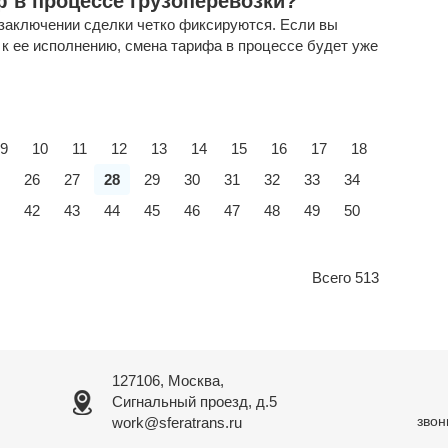
 в процессе грузоперевозки?
 заключении сделки четко фиксируются. Если вы
 к ее исполнению, смена тарифа в процессе будет уже
9
10
11
12
13
14
15
16
17
18
26
27
28
29
30
31
32
33
34
42
43
44
45
46
47
48
49
50
Всего 513
127106, Москва,
Сигнальный проезд, д.5
звон
work@sferatrans.ru