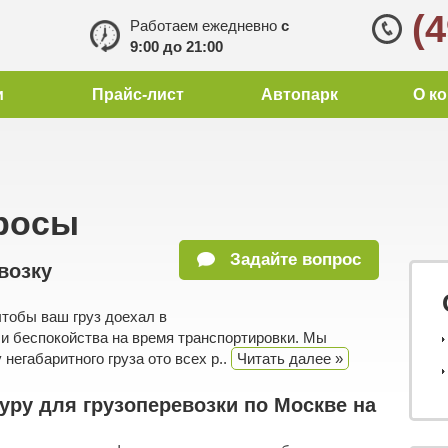
(
Работаем ежедневно
с
9:00 до 21:00
и
Прайс-лист
Автопарк
О к
росы
Задайте вопрос
возку
чтобы ваш груз доехал в
ли беспокойства на время транспортировки. Мы
негабаритного груза ото всех р..
Читать далее »
уру для грузоперевозки по Москве на