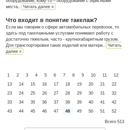
оборудование, кому-то – оборудование с офисными
места..
Читать далее »
Что входит в понятие такелаж?
Если мы говорим о сфере автомобильных перевозок, то
здесь под такелажными услугами понимают работу с
достаточно тяжелым, часто - крупногабаритным грузом.
Для транспортировки таких изделий или матери..
Читать
далее »
1
2
3
4
5
6
7
8
9
10
11
12
13
14
15
16
17
18
19
20
21
22
23
24
25
26
27
28
29
30
31
32
33
34
35
36
37
38
39
40
41
42
43
44
45
46
47
48
49
50
51
52
Всего 513