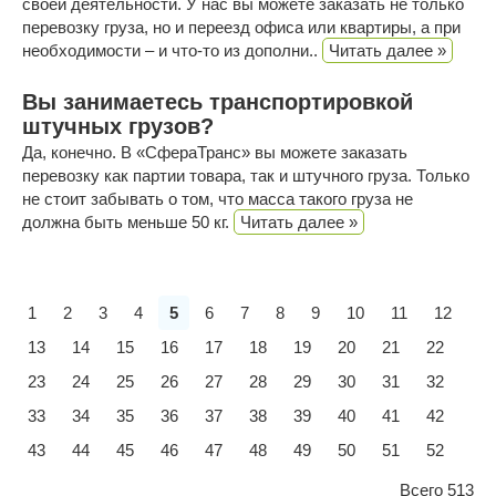
своей деятельности. У нас вы можете заказать не только
перевозку груза, но и переезд офиса или квартиры, а при
необходимости – и что-то из дополни..
Читать далее »
Вы занимаетесь транспортировкой
штучных грузов?
Да, конечно. В «СфераТранс» вы можете заказать
перевозку как партии товара, так и штучного груза. Только
не стоит забывать о том, что масса такого груза не
должна быть меньше 50 кг.
Читать далее »
1
2
3
4
5
6
7
8
9
10
11
12
13
14
15
16
17
18
19
20
21
22
23
24
25
26
27
28
29
30
31
32
33
34
35
36
37
38
39
40
41
42
43
44
45
46
47
48
49
50
51
52
Всего 513