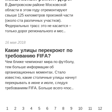
В Дмитровском районе Московской
области в этом году отремонтируют
свыше 125 километров проезжей части
(около ста различных участков).
Федеральных трасс это не касается –
только дорог регионального и мес..
16 мая 2018
Какие улицы перекроют по
требованию FIFА?
Чем ближе чемпионат мира по футболу,
тем больше информации об
организационных моментах. Стало
известно, какие столичные улицы начнут
перекрывать в июне и июле, следуя
требованиям FIFА. Больше всего «пос..
1
2
3
4
5
6
7
8
9
10
11
12