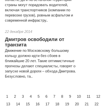
страны могут порадовать водителей,
включая транспортников (компании по
перевозке грузов), ровным асфальтом и
современной инфрастру..
22 декабря 2014
Дмитров освободили от
транзита
Движение по Московскому большому
кольцу должно идти без сбоев в
ближайшие 20 лет. Такие оптимистичные
прогнозы делают специалисты, говорят о
запуске новой дороги – обхода Дмитрова.
Безусловно, та..
1
2
3
4
5
6
7
8
9
10
11
12
13
14
15
16
17
18
19
20
21
22