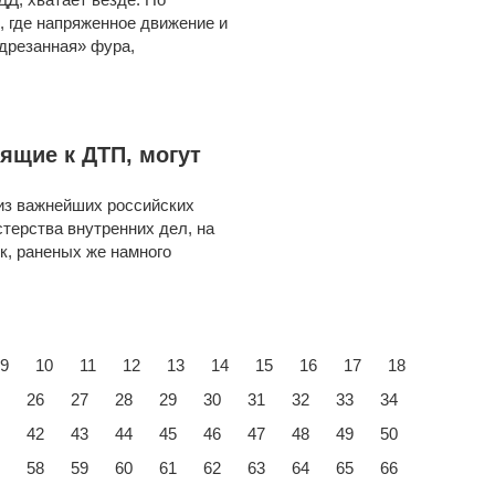
, где напряженное движение и
дрезанная» фура,
ящие к ДТП, могут
из важнейших российских
терства внутренних дел, на
к, раненых же намного
9
10
11
12
13
14
15
16
17
18
26
27
28
29
30
31
32
33
34
42
43
44
45
46
47
48
49
50
58
59
60
61
62
63
64
65
66