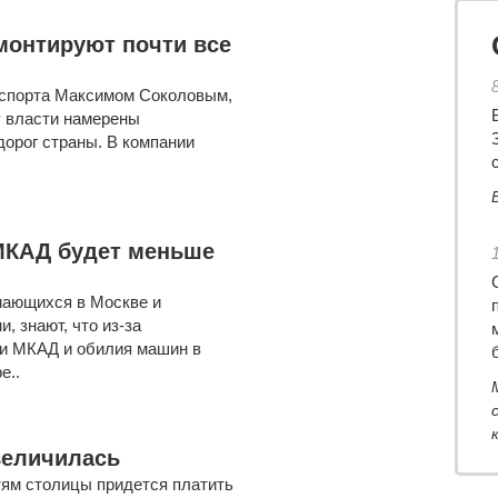
емонтируют почти все
нспорта Максимом Соколовым,
у власти намерены
орог страны. В компании
 МКАД будет меньше
мающихся в Москве и
, знают, что из-за
ти МКАД и обилия машин в
е..
величилась
тям столицы придется платить