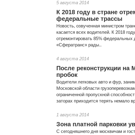
5 августа 2014
К 2018 году в стране отр
федеральные трассы
Новость, озвученная министром тра
касается всех водителей. К 2018 год
отремонтировать 85% федеральных д
«Сфератранс» рады..
4 августа 2014
После реконструкции на
пробок
Водители легковых авто и фур, зани
Московской области грузоперевозками
ограниченной пропускной способнос
заторах приходится терять немало вр
1 августа 2014
Зона платной парковки у
С сегодняшнего дня москвичам и гос