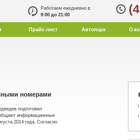
(
Работаем ежедневно
с
9:00 до 21:00
и
Прайс-лист
Автопарк
О к
анными номерами
едведев подготовил
сообщают информационные
вгуста 2014 года. Согласно