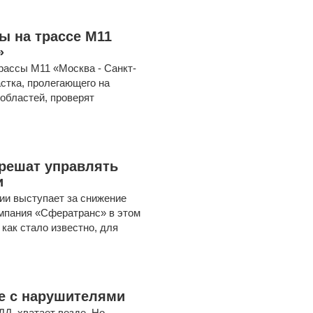
ы на трассе М11
»
рассы М11 «Москва - Санкт-
астка, пролегающего на
 областей, проверят
решат управлять
и
ии выступает за снижение
омпания «Сфератранс» в этом
как стало известно, для
е с нарушителями
Д, хватает везде. Но