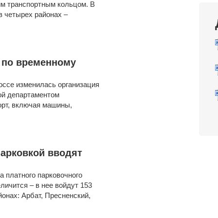
им транспортным кольцом. В
в четырех районах –
 по временному
оссе изменилась организация
ой департаментом
орт, включая машины,
парковкой вводят
на платного парковочного
личится – в нее войдут 153
онах: Арбат, Пресненский,