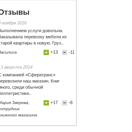
Отзывы
8 ноября 2016
Выполнением услуги довольна.
Заказывала перевозку мебели из
старой квартиры в новую. Груз..
+13
-11
Василиса
13 августа 2014
С компанией «Сфератранс»
перевозили наш магазин. Книг
много, среди обычной
беллетристики..
+17
-8
Мария Зверева,
сотрудник
книжного магазина