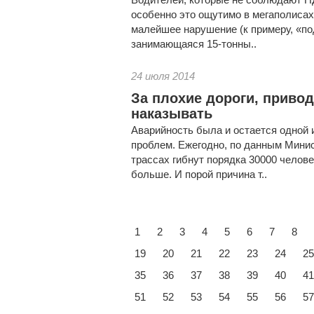
особенно это ощутимо в мегаполисах
малейшее нарушение (к примеру, «по
занимающаяся 15-тонны..
24 июля 2014
За плохие дороги, привод
наказывать
Аварийность была и остается одной 
проблем. Ежегодно, по данным Минис
трассах гибнут порядка 30000 челове
больше. И порой причина т..
1
2
3
4
5
6
7
8
19
20
21
22
23
24
25
35
36
37
38
39
40
41
51
52
53
54
55
56
57