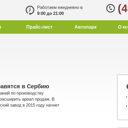
(
Работаем ежедневно
с
9:00 до 21:00
и
Прайс-лист
Автопарк
О к
равятся в Сербию
аний по производству
расширить ареал продаж. В
кий завод в 2015 году начнет