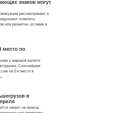
ающих знаков могут
эвакуации рассматривают в
предлагают отменить
в или разметки, оставив в
4 место по
ению к мировой валюте
авторынке. Сильнейшее
сию на 5-е место в
..
ьшегрузов в
апреля
ится запрет на проезд
наченного для перевозки