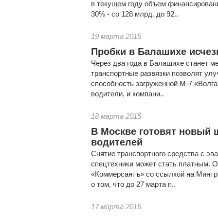
в текущем году объем финансировани
30% - со 128 млрд. до 92..
19 марта 2015
Пробки в Балашихе исчез
Через два года в Балашихе станет м
транспортные развязки позволят ул
способность загруженной М-7 «Волга
водители, и компани..
18 марта 2015
В Москве готовят новый
водителей
Снятие транспортного средства с эв
спецтехники может стать платным. 
«Коммерсантъ» со ссылкой на Минтр
о том, что до 27 марта п..
17 марта 2015