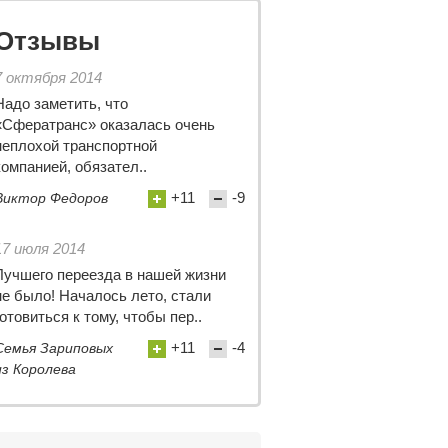
Отзывы
7 октября 2014
Надо заметить, что
«Сфератранс» оказалась очень
неплохой транспортной
компанией, обязател..
+11
-9
Виктор Федоров
17 июля 2014
Лучшего переезда в нашей жизни
не было! Началось лето, стали
готовиться к тому, чтобы пер..
+11
-4
Семья Зариповых
из Королева