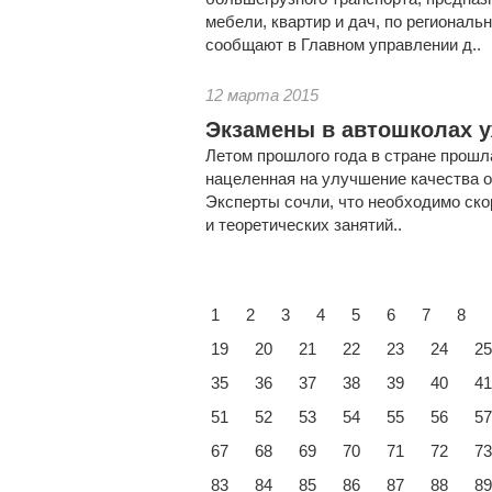
мебели, квартир и дач, по региональ
сообщают в Главном управлении д..
12 марта 2015
Экзамены в автошколах у
Летом прошлого года в стране прошл
нацеленная на улучшение качества о
Эксперты сочли, что необходимо ско
и теоретических занятий..
1
2
3
4
5
6
7
8
19
20
21
22
23
24
25
35
36
37
38
39
40
41
51
52
53
54
55
56
57
67
68
69
70
71
72
73
83
84
85
86
87
88
89