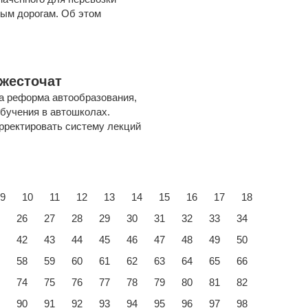
ным дорогам. Об этом
жесточат
а реформа автообразования,
бучения в автошколах.
рректировать систему лекций
9
10
11
12
13
14
15
16
17
18
26
27
28
29
30
31
32
33
34
42
43
44
45
46
47
48
49
50
58
59
60
61
62
63
64
65
66
74
75
76
77
78
79
80
81
82
90
91
92
93
94
95
96
97
98