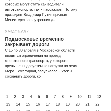
которых могут стать как водители
автотранспорта, так и пассажиры. Потому
президент Владимир Путин призвал
Министерство внутренних д..
9 марта 2017
Подмосковье временно
закрывает дороги
С 15 по 30 апреля в Московской области
вводятся ограничения на проезд
многотонного транспорта, у которого
превышены допустимые нагрузки по осям.
Мера – ежегодная, запускалась, чтобы
сохранить дороги, ко..
1
2
3
4
5
6
7
8
9
10
11
12
13
14
15
16
17
18
19
20
21
22