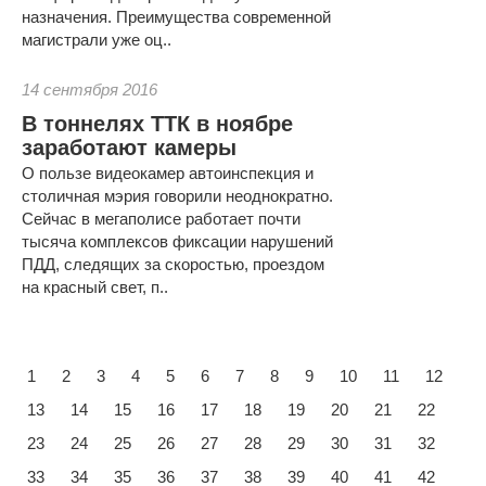
назначения. Преимущества современной
магистрали уже оц..
14 сентября 2016
В тоннелях ТТК в ноябре
заработают камеры
О пользе видеокамер автоинспекция и
столичная мэрия говорили неоднократно.
Сейчас в мегаполисе работает почти
тысяча комплексов фиксации нарушений
ПДД, следящих за скоростью, проездом
на красный свет, п..
1
2
3
4
5
6
7
8
9
10
11
12
13
14
15
16
17
18
19
20
21
22
23
24
25
26
27
28
29
30
31
32
33
34
35
36
37
38
39
40
41
42