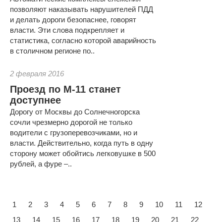
позволяют наказывать нарушителей ПДД
и делать дороги безопаснее, говорят
власти. Эти слова подкрепляет и
статистика, согласно которой аварийность
в столичном регионе по..
2 февраля 2016
Проезд по М-11 станет
доступнее
Дорогу от Москвы до Солнечногорска
сочли чрезмерно дорогой не только
водители с грузоперевозчиками, но и
власти. Действительно, когда путь в одну
сторону может обойтись легковушке в 500
рублей, а фуре –..
1
2
3
4
5
6
7
8
9
10
11
12
13
14
15
16
17
18
19
20
21
22