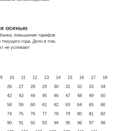
я осенью
банка, повышение тарифов
текущего года. Дело в том,
кт не успевают
9
10
11
12
13
14
15
16
17
18
26
27
28
29
30
31
32
33
34
42
43
44
45
46
47
48
49
50
58
59
60
61
62
63
64
65
66
74
75
76
77
78
79
80
81
82
90
91
92
93
94
95
96
97
98