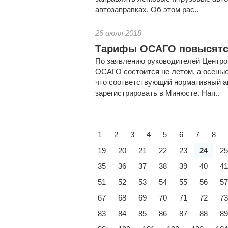
автозаправках. Об этом рас..
26 июля 2018
Тарифы ОСАГО повысятс
По заявлению руководителей Центро
ОСАГО состоится не летом, а осенью 
что соответствующий нормативный а
зарегистрировать в Минюсте. Нап..
1
2
3
4
5
6
7
8
19
20
21
22
23
24
25
35
36
37
38
39
40
41
51
52
53
54
55
56
57
67
68
69
70
71
72
73
83
84
85
86
87
88
89