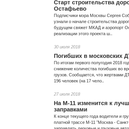
Старт строительства дор
Остафьево
Подписчики мэра Москвы Сергея Соб
узнали о начале строительства дорог
будущем свяжет МКАД и аэропорт Ос
реализации этого проекта ш..
30 июля 2018
Погибших в московских Д
По итогам первого полугодия 2018 г
снижение количества погибших во вр
грузов. Сообщается, что жертвами Д
196 человек (на 17 чело..
27 июля 2018
На М-11 изменится к лучш
заправками
К конце текущего года водители и г
платной трассе М-11 "Москва - Санкт
заправлять легковые и грузовые ав