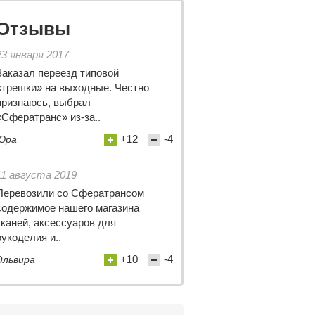
Отзывы
23 января 2017
Заказал переезд типовой
«трешки» на выходные. Честно
признаюсь, выбрал
«Сфератранс» из-за..
+12
-4
Юра
11 августа 2019
Перевозили со Сфератрансом
содержимое нашего магазина
тканей, аксессуаров для
рукоделия и..
+10
-4
Эльвира