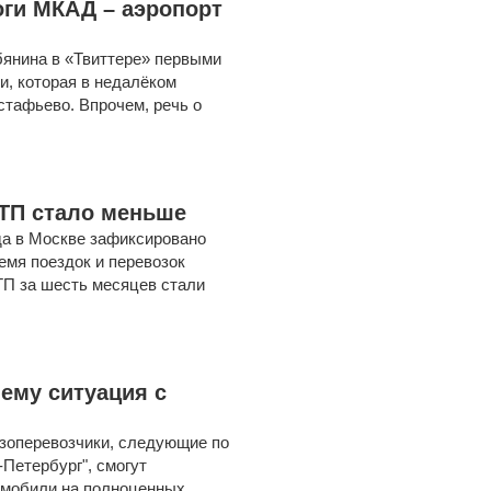
оги МКАД – аэропорт
янина в «Твиттере» первыми
и, которая в недалёком
тафьево. Впрочем, речь о
ТП стало меньше
ода в Москве зафиксировано
емя поездок и перевозок
ТП за шесть месяцев стали
ему ситуация с
рузоперевозчики, следующие по
-Петербург", смогут
томобили на полноценных