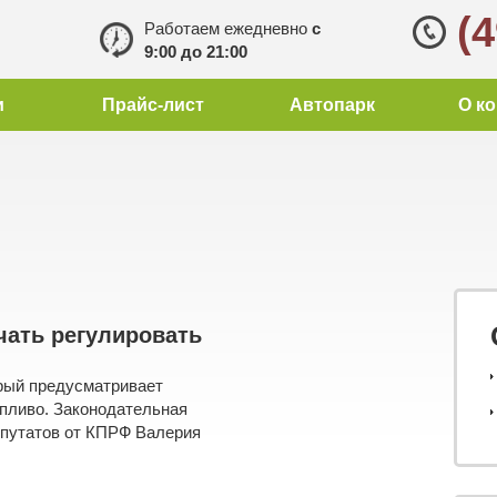
(
Работаем ежедневно
с
9:00 до 21:00
и
Прайс-лист
Автопарк
О к
чать регулировать
орый предусматривает
опливо. Законодательная
депутатов от КПРФ Валерия