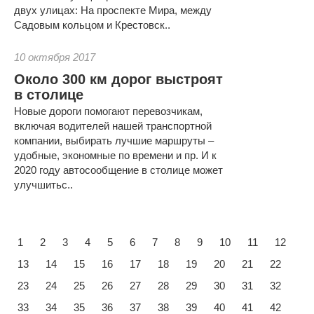
двух улицах: На проспекте Мира, между
Садовым кольцом и Крестовск..
10 октября 2017
Около 300 км дорог выстроят
в столице
Новые дороги помогают перевозчикам,
включая водителей нашей транспортной
компании, выбирать лучшие маршруты –
удобные, экономные по времени и пр. И к
2020 году автосообщение в столице может
улучшитьс..
1
2
3
4
5
6
7
8
9
10
11
12
13
14
15
16
17
18
19
20
21
22
23
24
25
26
27
28
29
30
31
32
33
34
35
36
37
38
39
40
41
42