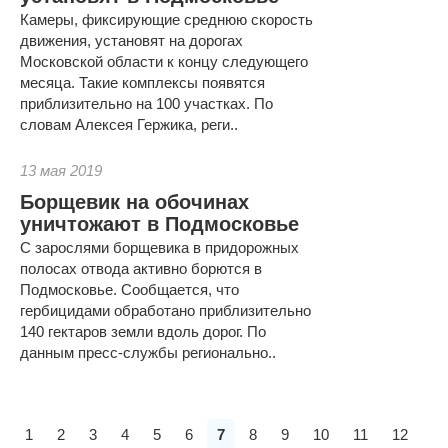
Камеры, фиксирующие среднюю скорость
движения, установят на дорогах
Московской области к концу следующего
месяца. Такие комплексы появятся
приблизительно на 100 участках. По
словам Алексея Гержика, реги..
13 мая 2019
Борщевик на обочинах
уничтожают в Подмосковье
С зарослями борщевика в придорожных
полосах отвода активно борются в
Подмосковье. Сообщается, что
гербицидами обработано приблизительно
140 гектаров земли вдоль дорог. По
данным пресс-службы регионально..
1
2
3
4
5
6
7
8
9
10
11
12