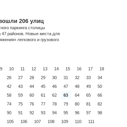
 вошли 206 улиц
тного паркинга столицы
а 47 районов. Новые места для
жения» легкового и грузового
9
10
11
12
13
14
15
16
17
18
26
27
28
29
30
31
32
33
34
42
43
44
45
46
47
48
49
50
58
59
60
61
62
63
64
65
66
74
75
76
77
78
79
80
81
82
90
91
92
93
94
95
96
97
98
105
106
107
108
109
110
111