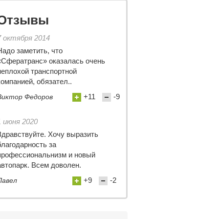
Отзывы
7 октября 2014
Надо заметить, что
«Сфератранс» оказалась очень
неплохой транспортной
компанией, обязател..
+11
-9
Виктор Федоров
1 июня 2020
Здравствуйте. Хочу выразить
благодарность за
профессиональнизм и новый
автопарк. Всем доволен.
+9
-2
Павел