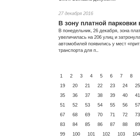
27 декабря 2016
В зону платной парковки
В понедельник, 26 декабря, зона пла
увеличилась на 206 улиц и затронул
автомобилей появились у мест «притя
транспорта для п..
1
2
3
4
5
6
7
8
19
20
21
22
23
24
25
35
36
37
38
39
40
41
51
52
53
54
55
56
57
67
68
69
70
71
72
73
83
84
85
86
87
88
89
99
100
101
102
103
104