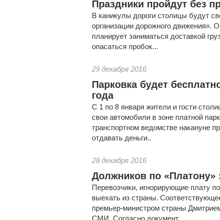
Праздники пройдут без п
В каникулы дороги столицы будут с
организации дорожного движения». О
планирует заниматься доставкой груз
опасаться пробок...
29 декабря 2016
Парковка будет бесплатн
года
С 1 по 8 января жители и гости стол
свои автомобили в зоне платной пар
транспортном ведомстве накануне пр
отдавать деньги..
28 декабря 2016
Должников по «Платону» з
Перевозчики, игнорирующие плату по
выехать из страны. Соответствующе
премьер-министром страны Дмитрие
СМИ. Согласно документ..