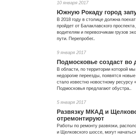
10 января 2017
Южную Рокаду город запу
В 2018 году в столице должна поеха
пройдет от Балаклавского проспекта
водителям и перевозчикам грузов эк
пути. Перепробег..
9 января 2017
Подмосковье создаст во 
В области, по территории которой м
недорогие переезды, появятся новые
стало известно новостному ресурсу 
Подмосковья предлагают обустра..
5 января 2017
Развязку МКАД и Щелков
отремонтируют
Работы по ремонту развязки, распо
и Щелковского шоссе, могут начаться